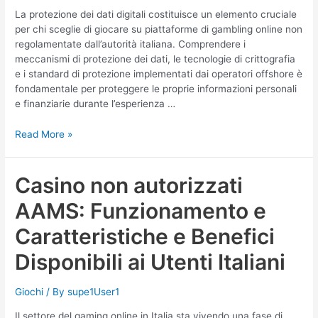
La protezione dei dati digitali costituisce un elemento cruciale
per chi sceglie di giocare su piattaforme di gambling online non
regolamentate dall’autorità italiana. Comprendere i
meccanismi di protezione dei dati, le tecnologie di crittografia
e i standard di protezione implementati dai operatori offshore è
fondamentale per proteggere le proprie informazioni personali
e finanziarie durante l’esperienza …
Read More »
Casino non autorizzati
AAMS: Funzionamento e
Caratteristiche e Benefici
Disponibili ai Utenti Italiani
Giochi
/ By
supe1User1
Il settore del gaming online in Italia sta vivendo una fase di