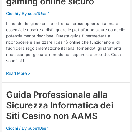
gaming online sicuro
Giochi
/ By
supe1User1
Il mondo del gioco online offre numerose opportunità, ma è
essenziale riuscire a distinguere le piattaforme sicure da quelle
potenzialmente rischiose. Questa guida ti permetterà a
riconoscere e analizzare i casinò online che funzionano al di
fuori della regolamentazione italiana, fornendoti gli strumenti
necessari per giocare in modo consapevole e protetto. Cosa
sono i siti …
Read More »
Guida Professionale alla
Sicurezza Informatica dei
Siti Casino non AAMS
Giochi
/ By
supe1User1