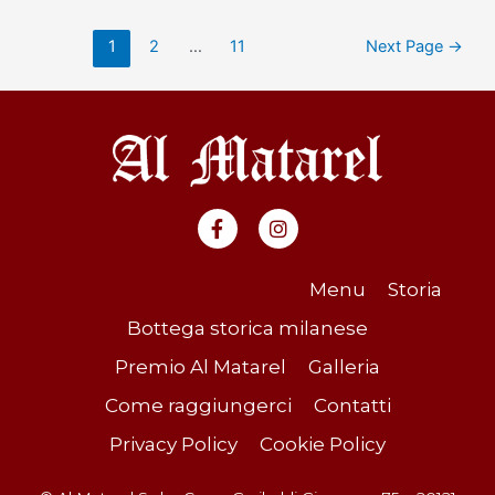
1
2
…
11
Next Page
→
Gioca su
Gioca su
Menu
Storia
CBet
Bottega storica milanese
Evobet
e scopri le offerte.
Premio Al Matarel
Galleria
e divertiti.
Come raggiungerci
Contatti
Privacy Policy
Cookie Policy